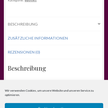
Kategorie:
eBooks
Menge
BESCHREIBUNG
ZUSÄTZLICHE INFORMATIONEN
REZENSIONEN (0)
Beschreibung
DIE VISION KOMPAKT
Das hier kompakt in seiner Essenz vorgestellte EARTH
Wir verwenden Cookies, um unsere Website und unseren Service zu
OASIS NETZWERK freiheitlicher Potenzialentfaltung
optimieren.
fördert den Menschen in seiner Ganzheit als kraftvolle
Körper-Geist-Seele Einheit. Dabei gehören individuelles