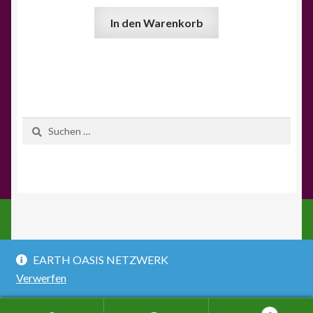
In den Warenkorb
Suchen
nach:
© EARTH OASIS NETZWERK ONLINE SHOP 2026
EARTH OASIS NETZWERK
AGB & Datenschutz
Erstellt mit Storefront &
Verwerfen
WooCommerce
.