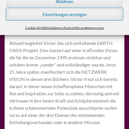
Herzen, dass Menschen ihren Gaben und Talenten
Ablehnen
entsprechend ihre persönliche Lebens- und
Einstellungen anzeigen
Seelenmission ﬁnden. Die sie dann auch in ihrem Beruf
oder in ihrem eigenen Unternehmen kreativ und innerlich
Cookie-Richtlinie
Datenschutzerklärung
Impressum
erfüllt verwirklichen können.
Aktuell begleitet Victor das sich entfaltende EARTH
OASIS Projekt. Dies basiert auf einer kraﬅvollen Vision,
die für ihn im Dezember 1995 erstmals sichtbar und
seitdem immer „runder“ und vollständiger wurde. Jetzt,
25 Jahre später, manifestiert sich die NETZWERK
VISION in diesen drei Büchern. Victor freut sich bereits
darauf, in dieser neuen Schaﬀensphase Menschen mit
Rat und Inspiration zur Seite zu stehen, die mutig und mit
Vertrauen in ihre innere Kraﬅ und Schöpferweisheit die
in ihnen schlummernden Potenziale ausschöpfen wollen
sei es auf einer der drei Ebenen des entstehenden
Entfaltungsverbundes oder in anderer Mission.