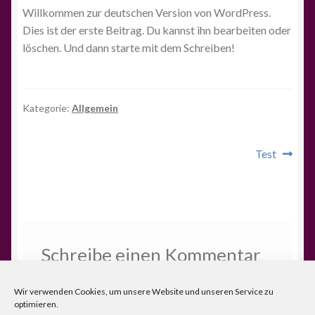
Willkommen zur deutschen Version von WordPress.
Dies ist der erste Beitrag. Du kannst ihn bearbeiten oder
löschen. Und dann starte mit dem Schreiben!
Kategorie:
Allgemein
Beitragsnavigation
Nächster
Test
Beitrag:
Schreibe einen Kommentar
Deine E-Mail-Adresse wird nicht veröffentlicht.
Wir verwenden Cookies, um unsere Website und unseren Service zu
Erforderliche Felder sind mit
*
markiert
optimieren.