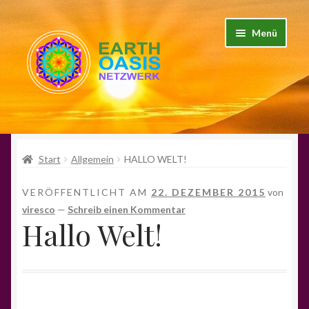
Zur
Zum
Menü
Navigation
Inhalt
springen
springen
EARTH OASIS NETZWERK SITE
Start
Allgemein
HALLO WELT!
Online – Shop
VERÖFFENTLICHT AM
22. DEZEMBER 2015
von
der Autor
viresco
—
Schreib einen Kommentar
Hallo Welt!
Mein Konto
Warenkorb
Kasse